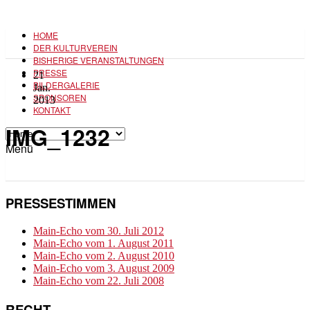
HOME
DER KULTURVEREIN
BISHERIGE VERANSTALTUNGEN
PRESSE
21
BILDERGALERIE
Jan.
SPONSOREN
2013
KONTAKT
IMG_1232
Menü
PRESSESTIMMEN
Main-Echo vom 30. Juli 2012
Main-Echo vom 1. August 2011
Main-Echo vom 2. August 2010
Main-Echo vom 3. August 2009
Main-Echo vom 22. Juli 2008
RECHT