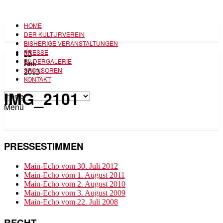
HOME
DER KULTURVEREIN
BISHERIGE VERANSTALTUNGEN
PRESSE
22
BILDERGALERIE
Jan.
SPONSOREN
2013
KONTAKT
IMG_2101
Menü
PRESSESTIMMEN
Main-Echo vom 30. Juli 2012
Main-Echo vom 1. August 2011
Main-Echo vom 2. August 2010
Main-Echo vom 3. August 2009
Main-Echo vom 22. Juli 2008
RECHT