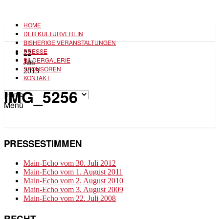
HOME
DER KULTURVEREIN
BISHERIGE VERANSTALTUNGEN
PRESSE
22
BILDERGALERIE
Jan.
SPONSOREN
2013
KONTAKT
IMG_5256
Menü
PRESSESTIMMEN
Main-Echo vom 30. Juli 2012
Main-Echo vom 1. August 2011
Main-Echo vom 2. August 2010
Main-Echo vom 3. August 2009
Main-Echo vom 22. Juli 2008
RECHT