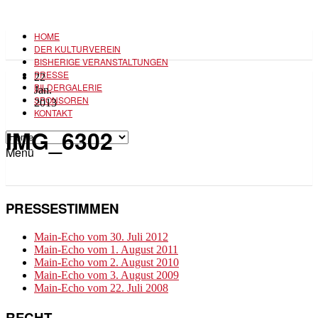
HOME
DER KULTURVEREIN
BISHERIGE VERANSTALTUNGEN
PRESSE
22
BILDERGALERIE
Jan.
SPONSOREN
2013
KONTAKT
IMG_6302
Menü
PRESSESTIMMEN
Main-Echo vom 30. Juli 2012
Main-Echo vom 1. August 2011
Main-Echo vom 2. August 2010
Main-Echo vom 3. August 2009
Main-Echo vom 22. Juli 2008
RECHT