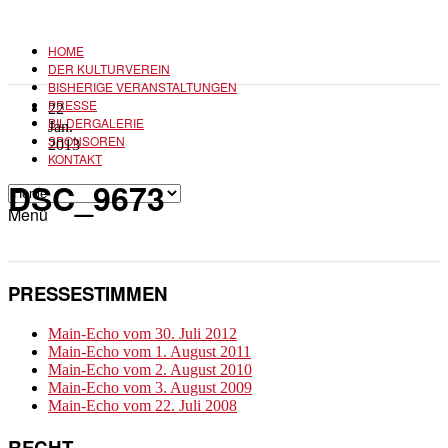
HOME
DER KULTURVEREIN
BISHERIGE VERANSTALTUNGEN
PRESSE
22
BILDERGALERIE
Jan.
SPONSOREN
2013
KONTAKT
DSC_9673
Menü
PRESSESTIMMEN
Main-Echo vom 30. Juli 2012
Main-Echo vom 1. August 2011
Main-Echo vom 2. August 2010
Main-Echo vom 3. August 2009
Main-Echo vom 22. Juli 2008
RECHT