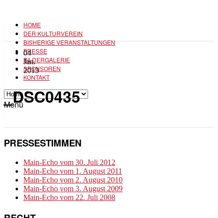
HOME
DER KULTURVEREIN
BISHERIGE VERANSTALTUNGEN
PRESSE
04
BILDERGALERIE
Jan.
SPONSOREN
2013
KONTAKT
_DSC0435
Menü
PRESSESTIMMEN
Main-Echo vom 30. Juli 2012
Main-Echo vom 1. August 2011
Main-Echo vom 2. August 2010
Main-Echo vom 3. August 2009
Main-Echo vom 22. Juli 2008
RECHT