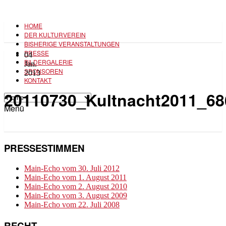
HOME
DER KULTURVEREIN
BISHERIGE VERANSTALTUNGEN
PRESSE
04
BILDERGALERIE
Jan.
SPONSOREN
2013
KONTAKT
20110730_Kultnacht2011_68
Menü
PRESSESTIMMEN
Main-Echo vom 30. Juli 2012
Main-Echo vom 1. August 2011
Main-Echo vom 2. August 2010
Main-Echo vom 3. August 2009
Main-Echo vom 22. Juli 2008
RECHT