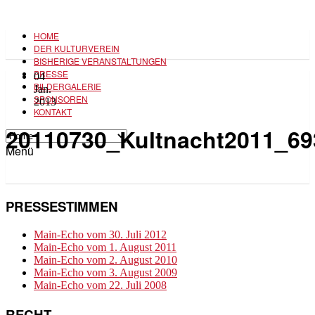
HOME
DER KULTURVEREIN
BISHERIGE VERANSTALTUNGEN
PRESSE
04
BILDERGALERIE
Jan.
SPONSOREN
2013
KONTAKT
20110730_Kultnacht2011_69
Menü
PRESSESTIMMEN
Main-Echo vom 30. Juli 2012
Main-Echo vom 1. August 2011
Main-Echo vom 2. August 2010
Main-Echo vom 3. August 2009
Main-Echo vom 22. Juli 2008
RECHT