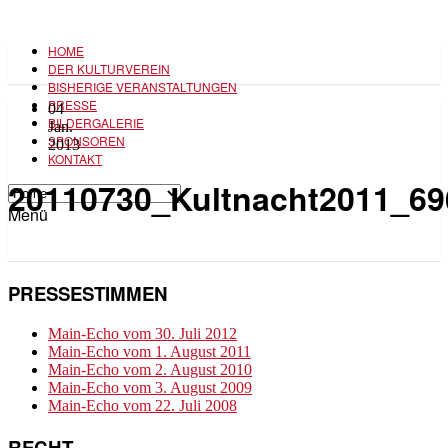
HOME
DER KULTURVEREIN
BISHERIGE VERANSTALTUNGEN
PRESSE
04
BILDERGALERIE
Jan.
SPONSOREN
2013
KONTAKT
20110730_Kultnacht2011_69
Menü
PRESSESTIMMEN
Main-Echo vom 30. Juli 2012
Main-Echo vom 1. August 2011
Main-Echo vom 2. August 2010
Main-Echo vom 3. August 2009
Main-Echo vom 22. Juli 2008
RECHT