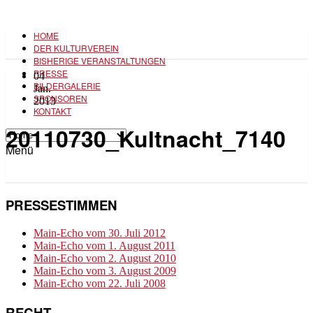
HOME
DER KULTURVEREIN
BISHERIGE VERANSTALTUNGEN
PRESSE
04
BILDERGALERIE
Jan.
SPONSOREN
2013
KONTAKT
20110730_Kultnacht_7140
Menü
PRESSESTIMMEN
Main-Echo vom 30. Juli 2012
Main-Echo vom 1. August 2011
Main-Echo vom 2. August 2010
Main-Echo vom 3. August 2009
Main-Echo vom 22. Juli 2008
RECHT