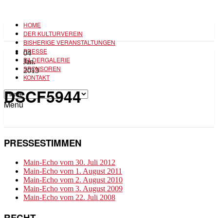
HOME
DER KULTURVEREIN
BISHERIGE VERANSTALTUNGEN
PRESSE
04
BILDERGALERIE
Jan.
SPONSOREN
2013
KONTAKT
DSCF5944
Menü
PRESSESTIMMEN
Main-Echo vom 30. Juli 2012
Main-Echo vom 1. August 2011
Main-Echo vom 2. August 2010
Main-Echo vom 3. August 2009
Main-Echo vom 22. Juli 2008
RECHT