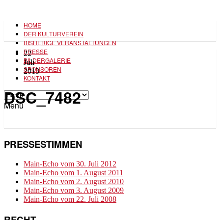
HOME
DER KULTURVEREIN
BISHERIGE VERANSTALTUNGEN
PRESSE
22
BILDERGALERIE
Juli
SPONSOREN
2013
KONTAKT
DSC_7482
Menü
PRESSESTIMMEN
Main-Echo vom 30. Juli 2012
Main-Echo vom 1. August 2011
Main-Echo vom 2. August 2010
Main-Echo vom 3. August 2009
Main-Echo vom 22. Juli 2008
RECHT