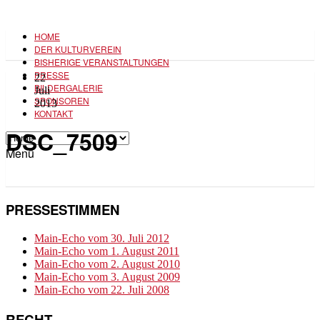
HOME
DER KULTURVEREIN
BISHERIGE VERANSTALTUNGEN
PRESSE
22
BILDERGALERIE
Juli
SPONSOREN
2013
KONTAKT
DSC_7509
Menü
PRESSESTIMMEN
Main-Echo vom 30. Juli 2012
Main-Echo vom 1. August 2011
Main-Echo vom 2. August 2010
Main-Echo vom 3. August 2009
Main-Echo vom 22. Juli 2008
RECHT